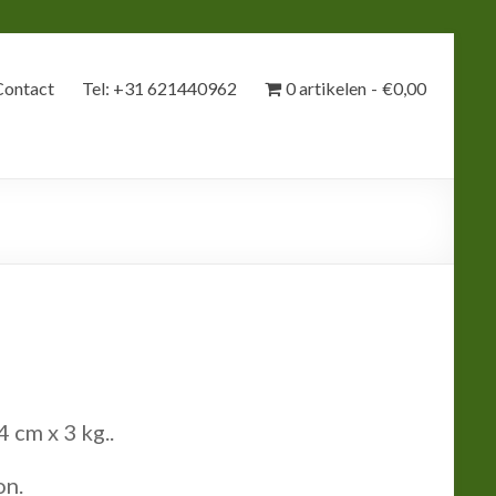
Contact
Tel: +31 621440962
0 artikelen
€0,00
 cm x 3 kg..
on.