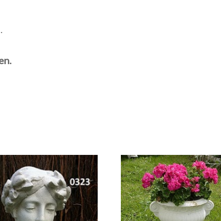
.
en.