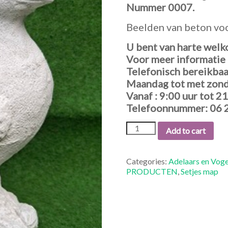
Nummer 0007.
Beelden van beton voor
U bent van harte welk
Voor meer informatie k
Telefonisch bereikbaa
Maandag tot met zond
Vanaf : 9:00 uur tot 21
Telefoonnummer: 06 
0007
Add to cart
Duif.
quantity
Categories:
Adelaars en Voge
PRODUCTEN
,
Setjes map