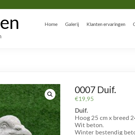
den
Home
Galerij
Klanten ervaringen
n
0007 Duif.
€
19,95
Duif.
Hoog 25 cm x breed 24
Wit beton.
Winter bestendig bet