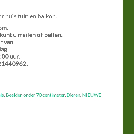
 huis tuin en balkon.
om.
unt u mailen of bellen.
r van
ag.
:00 uur.
21440962.
ls
,
Beelden onder 70 centimeter
,
Dieren
,
NIEUWE