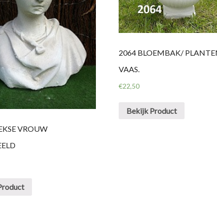
2064 BLOEMBAK/ PLANTE
VAAS.
€
22,50
Bekijk Product
IEKSE VROUW
EELD
Product