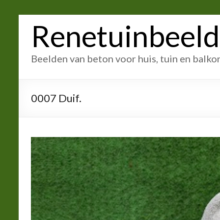
Ga
Renetuinbeel
naar
inhoud
Beelden van beton voor huis, tuin en balko
0007 Duif.