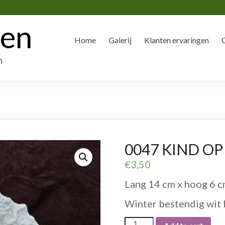
den
Home
Galerij
Klanten ervaringen
n
0047 KIND OP
€
3,50
Lang 14 cm x hoog 6 c
Winter bestendig wit 
0047