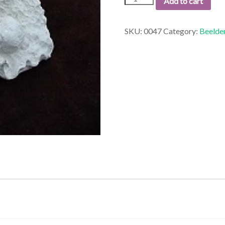
Add to cart
KIND
OP
BLAD.
SKU:
0047
Category:
Beelde
quantity