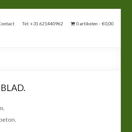
Contact
Tel: +31 621440962
0 artikelen
€0,00
 BLAD.
m.
beton.