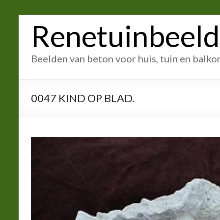
Ga
Renetuinbeel
naar
inhoud
Beelden van beton voor huis, tuin en balko
0047 KIND OP BLAD.