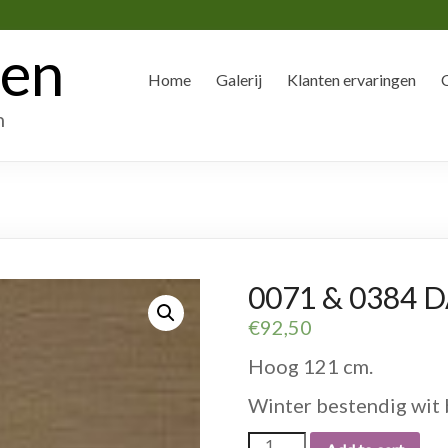
den
Home
Galerij
Klanten ervaringen
n
0071 & 0384 D
€
92,50
Hoog 121 cm.
Winter bestendig wit 
0071