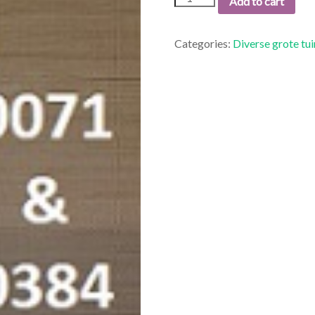
Add to cart
&
0384
DAVIT
Categories:
Diverse grote tu
MET
ZUIL.
quantity