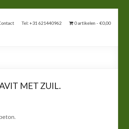
Contact
Tel: +31 621440962
0 artikelen
€0,00
AVIT MET ZUIL.
beton.