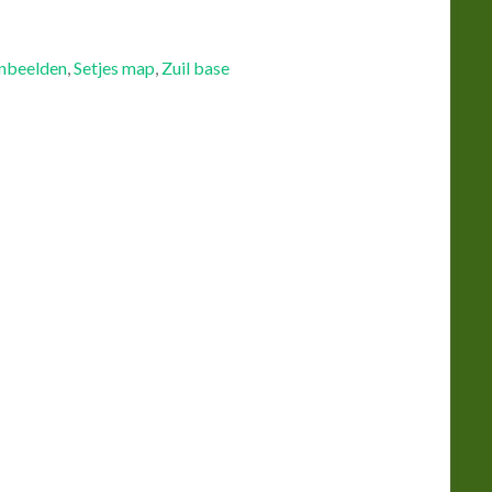
inbeelden
,
Setjes map
,
Zuil base