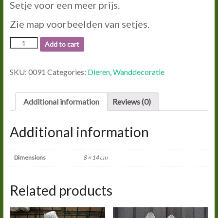
Setje voor een meer prijs.
Zie map voorbeelden van setjes.
0091
Add to cart
EEKHOORN
(
hang
SKU:
0091
Categories:
Dieren
,
Wanddecoratie
)
quantity
Additional information
Reviews (0)
Additional information
Dimensions
8 × 14 cm
Related products