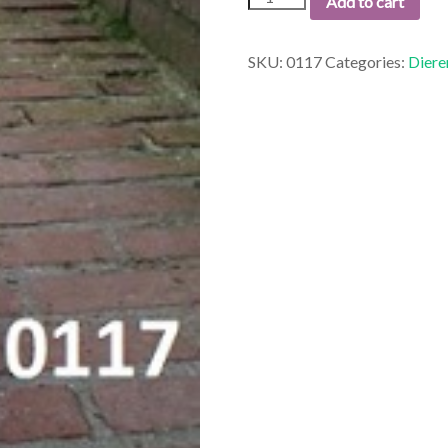
Add to cart
HOND
STRIK.
quantity
SKU:
0117
Categories:
Diere