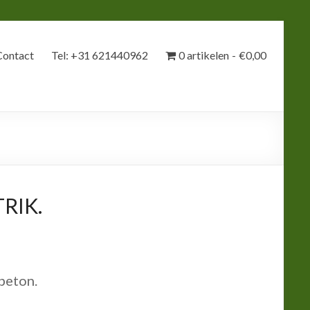
Contact
Tel: +31 621440962
0 artikelen
€0,00
RIK.
beton.