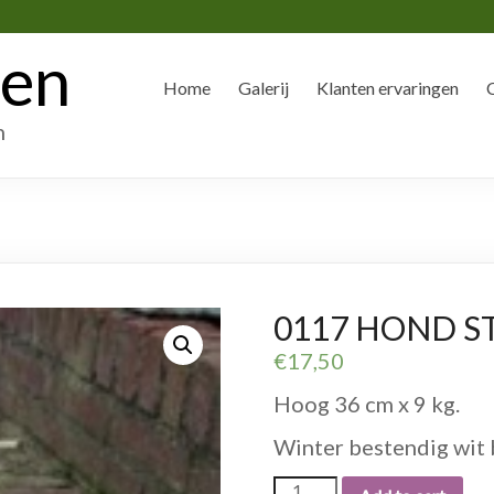
den
Home
Galerij
Klanten ervaringen
n
0117 HOND ST
€
17,50
Hoog 36 cm x 9 kg.
Winter bestendig wit 
0117