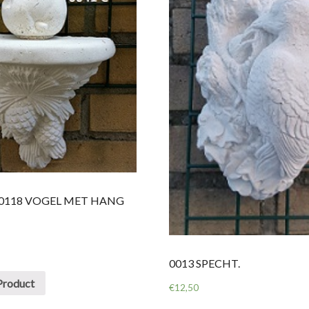
& 0118 VOGEL MET HANG
0013 SPECHT.
Product
€
12,50