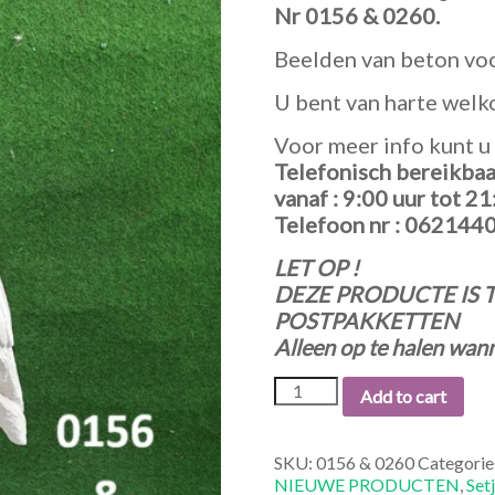
Nr 0156 & 0260.
Beelden van beton voor
U bent van harte welk
Voor meer info kunt u 
Telefonisch bereikba
vanaf : 9:00 uur tot 21
Telefoon nr : 062144
LET OP !
DEZE PRODUCTE IS 
POSTPAKKETTEN
Alleen op te halen wann
0156
Add to cart
&
0260
Uil
SKU:
0156 & 0260
Categorie
met
NIEUWE PRODUCTEN
,
Set