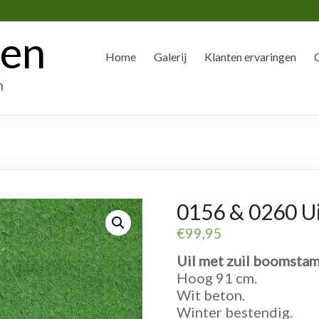
den
Home
Galerij
Klanten ervaringen
n
0156 & 0260 Ui
€
99,95
Uil met zuil boomstam
Hoog 91 cm.
Wit beton.
Winter bestendig.