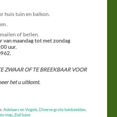
 huis tuin en balkon.
om .
mailen of bellen.
ar van maandag tot met zondag
:00 uur.
0962.
TE ZWAAR OF TE BREEKBAAR VOOR
eer het u uitkomt.
s:
Adelaars en Vogels
,
Diverse grote tuinbeelden
,
jes map
,
Zuil base