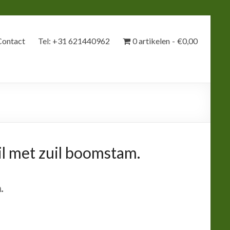
Contact
Tel: +31 621440962
0 artikelen
€0,00
l met zuil boomstam.
.