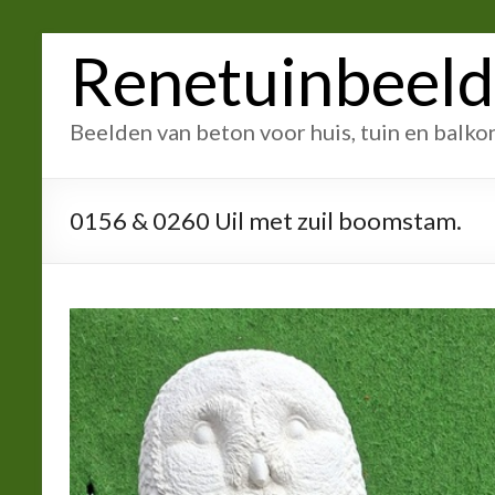
Ga
Renetuinbeel
naar
inhoud
Beelden van beton voor huis, tuin en balko
0156 & 0260 Uil met zuil boomstam.