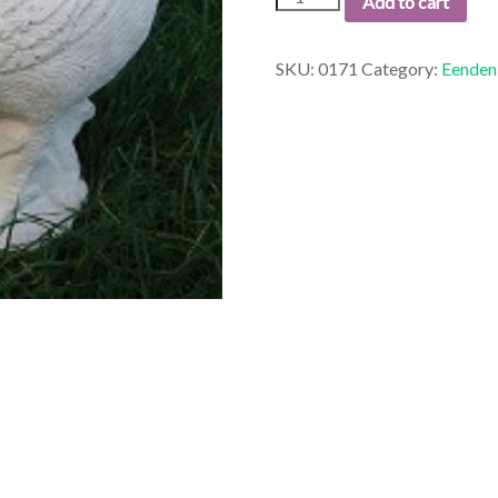
Add to cart
EEND
LANGE
NEK.
SKU:
0171
Category:
Eenden
quantity