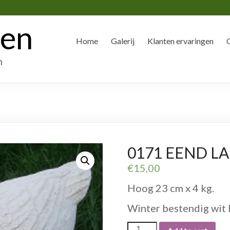
den
Home
Galerij
Klanten ervaringen
n
0171 EEND L
€
15,00
Hoog 23 cm x 4 kg.
Winter bestendig wit 
0171