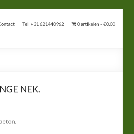
Contact
Tel: +31 621440962
0 artikelen
€0,00
ANGE NEK.
beton.