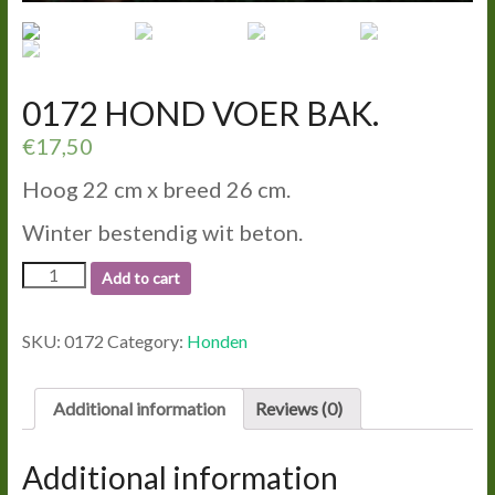
0172 HOND VOER BAK.
€
17,50
Hoog 22 cm x breed 26 cm.
Winter bestendig wit beton.
0172
Add to cart
HOND
VOER
BAK.
SKU:
0172
Category:
Honden
quantity
Additional information
Reviews (0)
Additional information