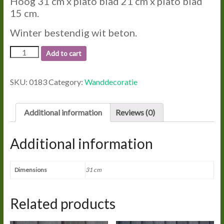
Hoog 31 cm x plato blad 21 cm x plato blad
15 cm.
Winter bestendig wit beton.
0183
Add to cart
CONSOL.
quantity
SKU:
0183
Category:
Wanddecoratie
Additional information
Reviews (0)
Additional information
Dimensions
31 cm
Related products