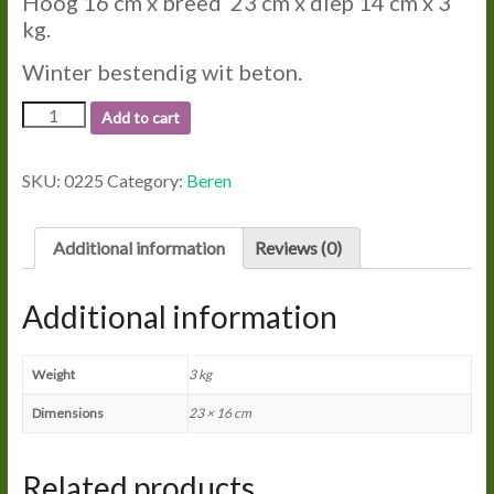
Hoog 16 cm x breed 23 cm x diep 14 cm x 3
kg.
Winter bestendig wit beton.
0225
Add to cart
BEERTJES
quantity
SKU:
0225
Category:
Beren
Additional information
Reviews (0)
Additional information
Weight
3 kg
Dimensions
23 × 16 cm
Related products