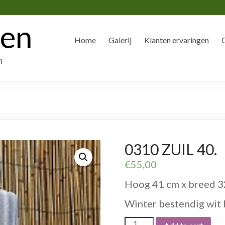
den
Home
Galerij
Klanten ervaringen
n
0310 ZUIL 40.
€
55,00
Hoog 41 cm x breed 32
Winter bestendig wit 
0310