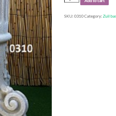
Add to cart
ZUIL
40.
quantity
SKU:
0310
Category:
Zuil ba