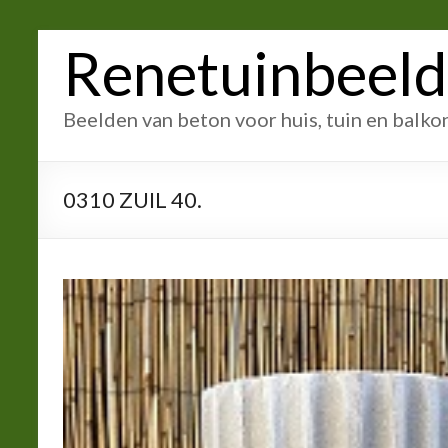
Ga
Renetuinbeel
naar
inhoud
Beelden van beton voor huis, tuin en balko
0310 ZUIL 40.