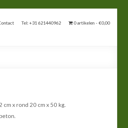
Contact
Tel: +31 621440962
0 artikelen
€0,00
 cm x rond 20 cm x 50 kg.
beton.