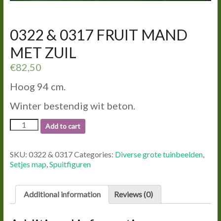
0322 & 0317 FRUIT MAND
MET ZUIL
€
82,50
Hoog 94 cm.
Winter bestendig wit beton.
0322
Add to cart
&
0317
FRUIT
SKU:
0322 & 0317
Categories:
Diverse grote tuinbeelden
,
MAND
Setjes map
,
Spuitfiguren
MET
ZUIL
quantity
Additional information
Reviews (0)