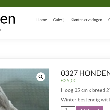
den
Home
Galerij
Klanten ervaringen
n
0327 HONDEN
€
25,00
Hoog 35 cm x breed 27
Winter bestendig wit 
0327