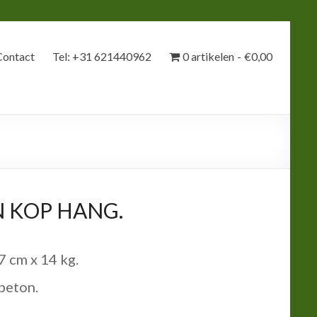
Contact
Tel: +31 621440962
0 artikelen
€0,00
 KOP HANG.
 cm x 14 kg.
beton.