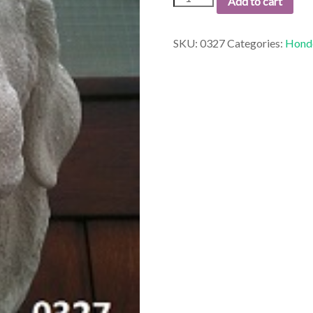
Add to cart
HONDEN
KOP
HANG.
SKU:
0327
Categories:
Hond
quantity