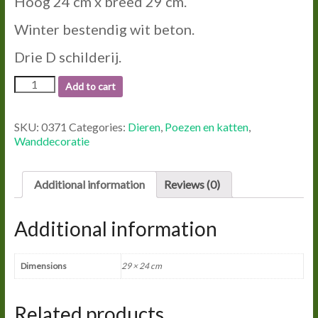
Hoog 24 cm x breed 29 cm.
Winter bestendig wit beton.
Drie D schilderij.
0371
Add to cart
POES
SCHILDERIJ.
quantity
SKU:
0371
Categories:
Dieren
,
Poezen en katten
,
Wanddecoratie
Additional information
Reviews (0)
Additional information
Dimensions
29 × 24 cm
Related products