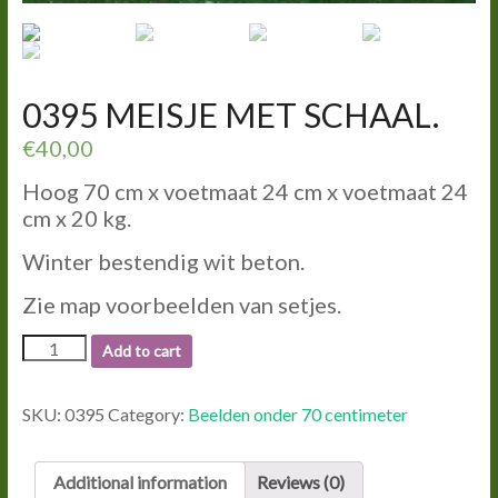
0395 MEISJE MET SCHAAL.
€
40,00
Hoog 70 cm x voetmaat 24 cm x voetmaat 24
cm x 20 kg.
Winter bestendig wit beton.
Zie map voorbeelden van setjes.
0395
Add to cart
MEISJE
MET
SCHAAL.
SKU:
0395
Category:
Beelden onder 70 centimeter
quantity
Additional information
Reviews (0)