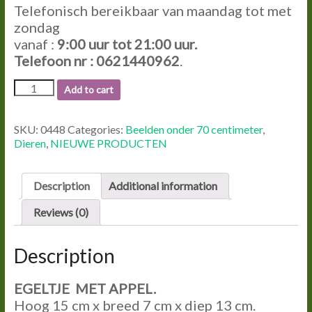
Telefonisch bereikbaar van maandag tot met
zondag
vanaf :
9:00
uur tot
21:00
uur.
Telefoon nr : 0621440962
.
0448
Add to cart
EGELTJE
MET
APPEL.
SKU:
0448
Categories:
Beelden onder 70 centimeter
,
quantity
Dieren
,
NIEUWE PRODUCTEN
Description
Additional information
Reviews (0)
Description
EGELTJE MET APPEL.
Hoog 15 cm x breed 7 cm x diep 13 cm.