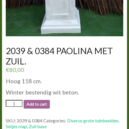
2039 & 0384 PAOLINA MET
ZUIL.
€
80,00
Hoog 118 cm.
Winter bestendig wit beton.
2039
Add to cart
&
0384
PAOLINA
SKU:
2039 & 0384
Categories:
Diverse grote tuinbeelden
,
MET
Setjes map
,
Zuil base