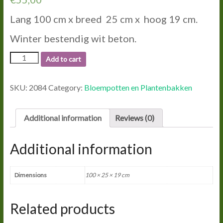
Lang 100 cm x breed 25 cm x hoog 19 cm.
Winter bestendig wit beton.
2084
Add to cart
BALLUSSTRADE
BLOEMBAK.
quantity
SKU:
2084
Category:
Bloempotten en Plantenbakken
Additional information
Reviews (0)
Additional information
Dimensions
100 × 25 × 19 cm
Related products