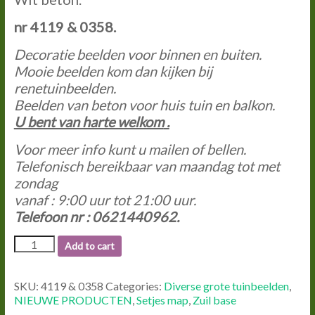
nr 4119 & 0358.
Decoratie beelden voor binnen en buiten.
Mooie beelden kom dan kijken bij
renetuinbeelden.
Beelden van beton voor huis tuin en balkon.
U bent van harte welkom
.
Voor meer info kunt u mailen of bellen.
Telefonisch bereikbaar van maandag tot met
zondag
vanaf : 9:00 uur tot 21:00
uur.
Telefoon nr : 0621440962.
4119
Add to cart
&
0358
VROUW
SKU:
4119 & 0358
Categories:
Diverse grote tuinbeelden
,
SCHELP
NIEUWE PRODUCTEN
,
Setjes map
,
Zuil base
MET