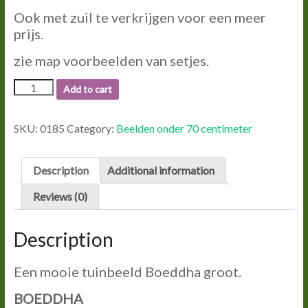
Ook met zuil te verkrijgen voor een meer
prijs.
zie map voorbeelden van setjes.
0185
Add to cart
VARAO
BEELD.
SPHINX
SKU:
0185
Category:
Beelden onder 70 centimeter
MET
WAXIN
HOUDER.
Description
Additional information
quantity
Reviews (0)
Description
Een mooie tuinbeeld Boeddha groot.
BOEDDHA