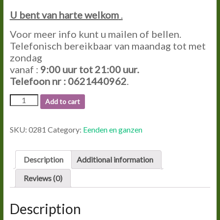
U bent van harte welkom
.
Voor meer info kunt u mailen of bellen.
Telefonisch bereikbaar van maandag tot met
zondag
vanaf :
9:00 uur tot 21:00 uur.
Telefoon nr : 0621440962
.
0281
Add to cart
GANS
NIELS.
quantity
SKU:
0281
Category:
Eenden en ganzen
Description
Additional information
Reviews (0)
Description