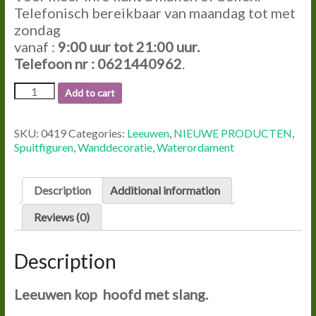
Telefonisch bereikbaar van maandag tot met
zondag
vanaf :
9:00
uur tot
21:00
uur.
Telefoon nr : 0621440962
.
0419
Add to cart
LEEUWEN
KOP
HOOFD
SKU:
0419
Categories:
Leeuwen
,
NIEUWE PRODUCTEN
,
MET
Spuitfiguren
,
Wanddecoratie
,
Waterordament
SLANG
quantity
Description
Additional information
Reviews (0)
Description
Leeuwen kop hoofd met slang.