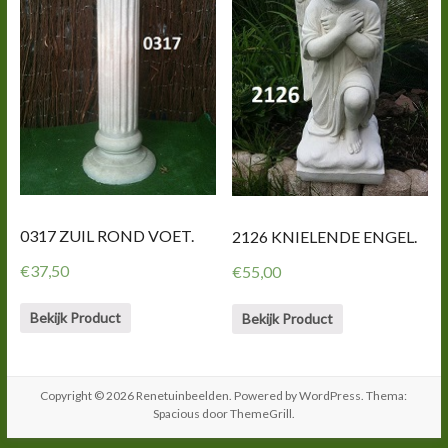
0317 ZUIL ROND VOET.
2126 KNIELENDE ENGEL.
€
37,50
€
55,00
Bekijk Product
Bekijk Product
Copyright © 2026
Renetuinbeelden
. Powered by
WordPress
. Thema:
Spacious door
ThemeGrill
.