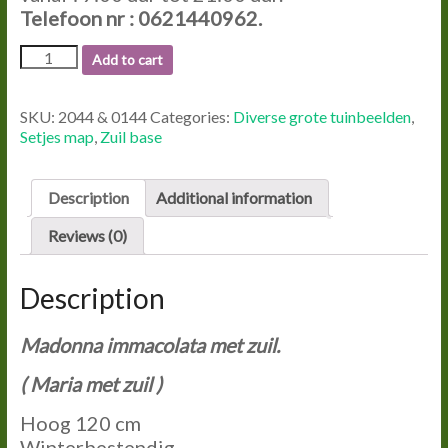
Telefoon nr : 0621440962.
2044
Add to cart
&
0144
MADONNA
SKU:
2044 & 0144
Categories:
Diverse grote tuinbeelden
,
IMMACOLATA
Setjes map
,
Zuil base
MET
ZUIL.
quantity
Description
Additional information
Reviews (0)
Description
Madonna immacolata met zuil.
( Maria met zuil )
Hoog 120 cm
Winterbestendig