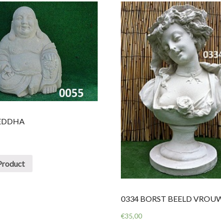
EDDHA
Product
0334 BORST BEELD VROUW
€
35,00