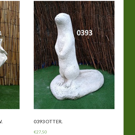
.
0393 OTTER.
€
27,50