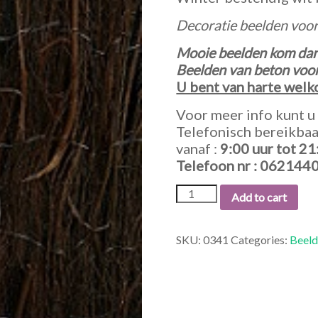
Decoratie beelden voor
Mooie beelden kom dan 
Beelden van beton voor 
U bent van harte wel
Voor meer info kunt u 
Telefonisch bereikba
vanaf :
9:00
uur tot
21
Telefoon nr : 062144
0341
Add to cart
MAN
MET
HOND.
SKU:
0341
Categories:
Beeld
quantity