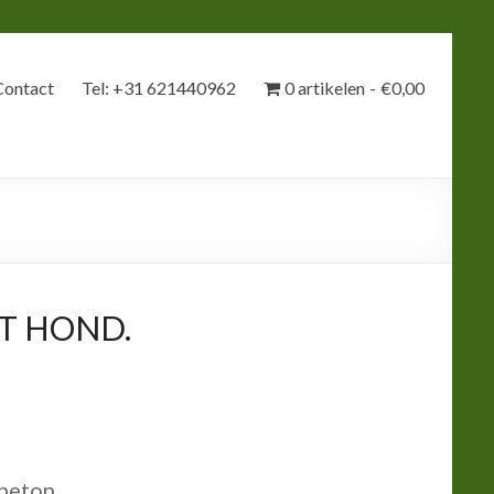
Contact
Tel: +31 621440962
0 artikelen
€0,00
T HOND.
beton.