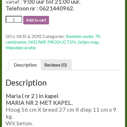
vanaf :
9:00
uur tot
21:00
uur.
Telefoon nr : 0621440962
.
0435
Add to cart
&
2092
MARIA
SKU:
0435 & 2092
Categories:
Beelden onder 70
NR
centimeter
,
NIEUWE PRODUCTEN
,
Setjes map
,
2
Wanddecoratie
MET
KAPEL.
quantity
Description
Reviews (0)
Description
Maria ( nr 2 ) in kapel
MARIA NR 2 MET KAPEL.
Hoog 56 cm X breed 27 cm X diep 11 cm x 9
kg.
Wit beton.