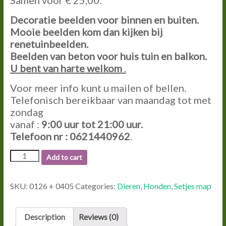
Decoratie beelden voor binnen en buiten.
Mooie beelden kom dan kijken bij
renetuinbeelden.
Beelden van beton voor huis tuin en balkon.
U bent van harte welkom
.
Voor meer info kunt u mailen of bellen.
Telefonisch bereikbaar van maandag tot met
zondag
vanaf :
9:00
uur tot
21:00
uur.
Telefoon nr : 0621440962
.
0126
Add to cart
+
0405
SPANIEL
SKU:
0126 + 0405
Categories:
Dieren
,
Honden
,
Setjes map
EN
KLEINE
SPANIEL
Description
Reviews (0)
quantity