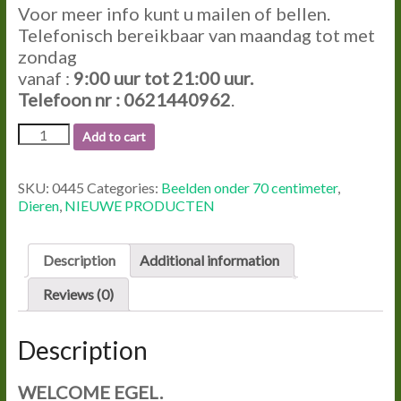
Voor meer info kunt u mailen of bellen.
Telefonisch bereikbaar van maandag tot met
zondag
vanaf :
9:00
uur tot
21:00
uur.
Telefoon nr : 0621440962
.
0445
Add to cart
WELCOME
EGEL.
quantity
SKU:
0445
Categories:
Beelden onder 70 centimeter
,
Dieren
,
NIEUWE PRODUCTEN
Description
Additional information
Reviews (0)
Description
WELCOME EGEL.