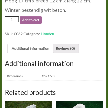
Hoog 17 cm x breed 12 cm x lang 22 cm.
Winter bestendig wit beton.
0062
Add to cart
BULL
TERRIER.
quantity
SKU:
0062
Category:
Honden
Additional information
Reviews (0)
Additional information
Dimensions
12 × 17 cm
Related products