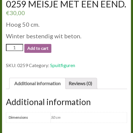
0259 MEISJE MET EEN EEND.
€
30,00
Hoog 50 cm.
Winter bestendig wit beton.
0259
Add to cart
MEISJE
MET
EEN
SKU:
0259
Category:
Spuitfiguren
EEND.
quantity
Additional information
Reviews (0)
Additional information
Dimensions
50 cm