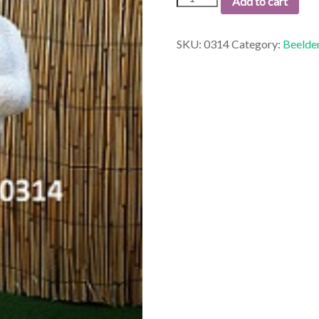
Add to cart
ZWANGERE
VROUW.
quantity
SKU:
0314
Category:
Beelde