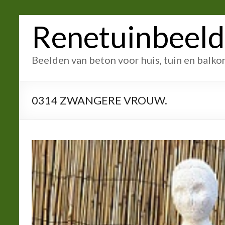
Ga
Renetuinbeel
naar
inhoud
Beelden van beton voor huis, tuin en balko
0314 ZWANGERE VROUW.