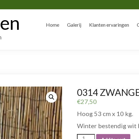
den
Home
Galerij
Klanten ervaringen
n
0314 ZWANG
€
27,50
Hoog 53 cm x 10 kg.
Winter bestendig wit 
0314