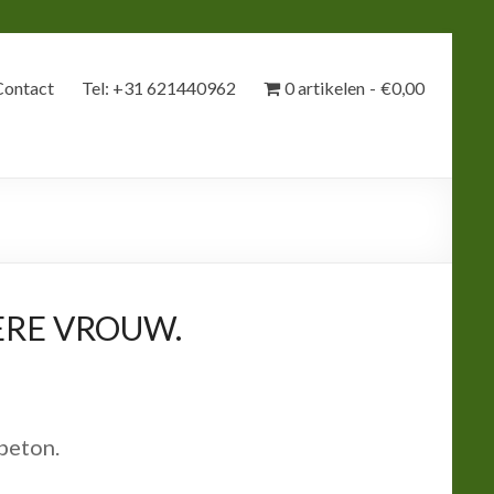
Contact
Tel: +31 621440962
0 artikelen
€0,00
ERE VROUW.
beton.