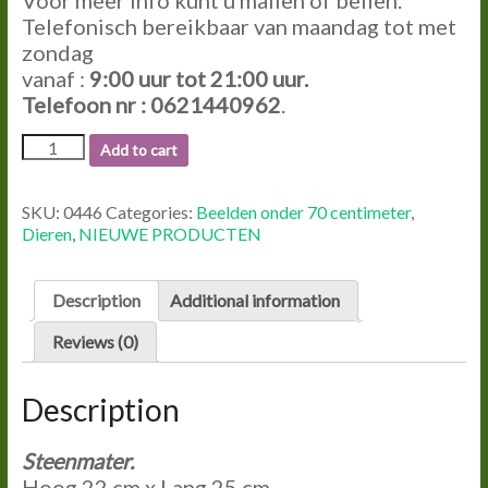
Voor meer info kunt u mailen of bellen.
Telefonisch bereikbaar van maandag tot met
zondag
vanaf :
9:00
uur tot
21:00
uur.
Telefoon nr : 0621440962
.
0446
Add to cart
STEENMATER
quantity
SKU:
0446
Categories:
Beelden onder 70 centimeter
,
Dieren
,
NIEUWE PRODUCTEN
Description
Additional information
Reviews (0)
Description
Steenmater.
Hoog 22 cm x Lang 25 cm