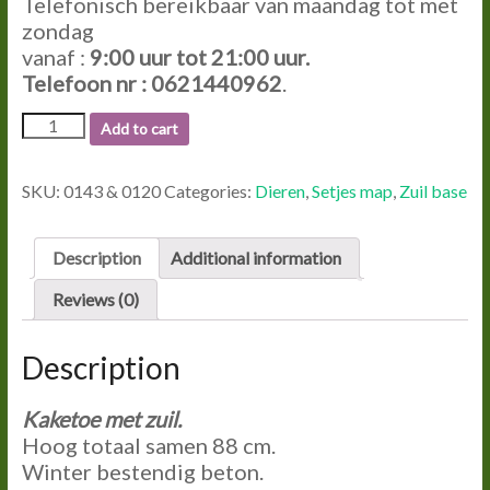
Telefonisch bereikbaar van maandag tot met
zondag
vanaf :
9:00
uur tot
21:00
uur.
Telefoon nr : 0621440962
.
0143
Add to cart
&
0120
KAKATOE
SKU:
0143 & 0120
Categories:
Dieren
,
Setjes map
,
Zuil base
MET
ZUIL.
quantity
Description
Additional information
Reviews (0)
Description
Kaketoe met zuil.
Hoog totaal samen 88 cm.
Winter bestendig beton.