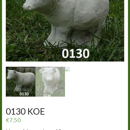
0130 KOE
€
7,50